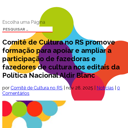
Escolha uma Página
Comitê de Cultura no RS promove
formação para apoiar e ampliar a
participação de fazedoras e
fazedores de cultura nos editais da
Política Nacional Aldir Blanc
por
Comitê de Cultura no RS
|
nov 28, 2025
|
Notícias
|
0
Comentários