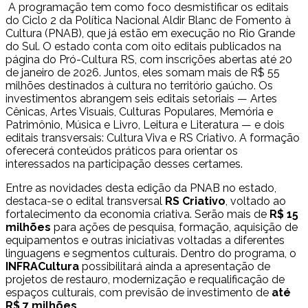
A programação tem como foco desmistificar os editais
do Ciclo 2 da Política Nacional Aldir Blanc de Fomento à
Cultura (PNAB), que já estão em execução no Rio Grande
do Sul. O estado conta com oito editais publicados na
página do Pró-Cultura RS, com inscrições abertas até 20
de janeiro de 2026. Juntos, eles somam mais de R$ 55
milhões destinados à cultura no território gaúcho.
Os
investimentos abrangem seis editais setoriais — Artes
Cênicas, Artes Visuais, Culturas Populares, Memória e
Patrimônio, Música e Livro, Leitura e Literatura — e dois
editais transversais: Cultura Viva e RS Criativo. A formação
oferecerá conteúdos práticos para orientar os
interessados na participação desses certames.
Entre as novidades desta edição da PNAB no estado,
destaca-se o edital transversal
RS Criativo
, voltado ao
fortalecimento da economia criativa. Serão mais de
R$ 15
milhões
para ações de pesquisa, formação, aquisição de
equipamentos e outras iniciativas voltadas a diferentes
linguagens e segmentos culturais. Dentro do programa, o
INFRACultura
possibilitará ainda a apresentação de
projetos de restauro, modernização e requalificação de
espaços culturais, com previsão de investimento de
até
R$ 7 milhões
.