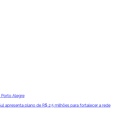
 Porto Alegre
l apresenta plano de R$ 2,5 milhões para fortalecer a rede